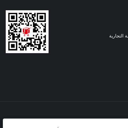
ة التجارية
عنوان: رقم 9 طريق بايهسان، منطقة هوانغبو،