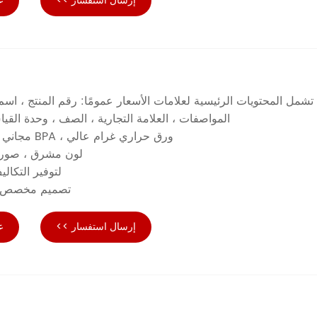
إرسال استفسار >>
ع
ع
تشمل المحتويات الرئيسية لعلامات الأسعار عمومًا: رقم المنتج ، اسم 
المواصفات ، العلامة التجارية ، الصف ، وحدة القيا
ورق حراري غرام عالي ، BPA مجاني ، معتمد من FSC
لون مشرق ، صورة 
لتوفير التكال
تصميم مخصص لع
إرسال استفسار >>
ع