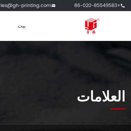
rles@gh-printing.com
+86-020-85549583


بيت
العلامات