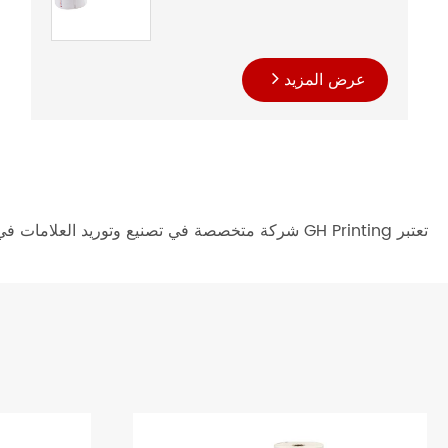
عرض المزيد
تعتبر GH Printing شركة متخصصة في تصنيع وتوريد العلامات في الصين. مرحبا بكم في استيراد منتجات ذات جودة عالية من مصنعنا هنا.