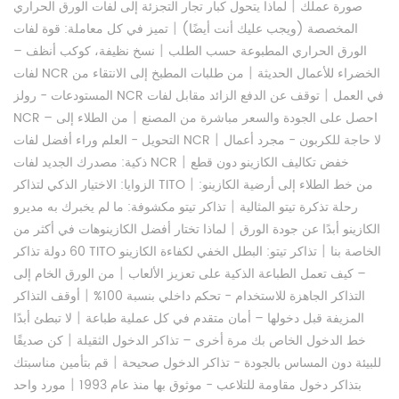
|
صورة عملك
لماذا يتحول كبار تجار التجزئة إلى لفات الورق الحراري
|
المخصصة (ويجب عليك أنت أيضًا)
تميز في كل معاملة: قوة لفات
|
الورق الحراري المطبوعة حسب الطلب
نسخ نظيفة، كوكب أنظف –
|
لفات NCR الخضراء للأعمال الحديثة
من طلبات المطبخ إلى الانتقاء من
|
المستودعات - رولز NCR في العمل
توقف عن الدفع الزائد مقابل لفات
|
NCR – احصل على الجودة والسعر مباشرة من المصنع
من الطلاء إلى
|
لا حاجة للكربون - مجرد أعمال
التحويل - العلم وراء أفضل لفات NCR
|
خفض تكاليف الكازينو دون قطع
ذكية: مصدرك الجديد لفات NCR
|
من خط الطلاء إلى أرضية الكازينو:
الزوايا: الاختيار الذكي لتذاكر TITO
|
رحلة تذكرة تيتو المثالية
تذاكر تيتو مكشوفة: ما لم يخبرك به مديرو
|
الكازينو أبدًا عن جودة الورق
لماذا تختار أفضل الكازينوهات في أكثر من
|
60 دولة تذاكر TITO الخاصة بنا
تذاكر تيتو: البطل الخفي لكفاءة الكازينو
|
– كيف تعمل الطباعة الذكية على تعزيز الألعاب
من الورق الخام إلى
|
التذاكر الجاهزة للاستخدام - تحكم داخلي بنسبة 100%
أوقف التذاكر
|
المزيفة قبل دخولها – أمان متقدم في كل عملية طباعة
لا تبطئ أبدًا
|
خط الدخول الخاص بك مرة أخرى – تذاكر الدخول الثقيلة
كن صديقًا
|
للبيئة دون المساس بالجودة - تذاكر الدخول صحيحة
قم بتأمين مناسبتك
|
بتذاكر دخول مقاومة للتلاعب - موثوق بها منذ عام 1993
مورد واحد