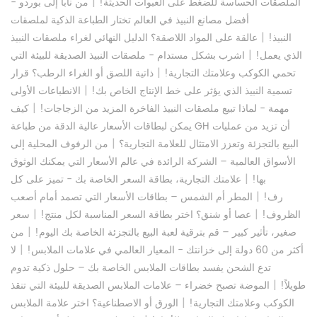
|
الملصقات الحساسة للضغط على العبوات الحديثة!
من نابا إلى بوردو -
أفضل مصانع النبيذ في العالم تختار الطباعة الذكية لملصقات
|
النبيذ!
عالقة على المواد اللاصقة؟ الدليل النهائي لغراء ملصقات النبيذ
|
الذي يعمل!
اشرب بشكل مستدام - ملصقات النبيذ الصديقة للبيئة التي
|
تحمي الكوكب وعلامتك التجارية!
ذاتية اللصق أو الغراء الرطب؟ قرار
|
تسمية النبيذ الذي يؤثر على خط الإنتاج الخاص بك!
الانطباعات الأولى
|
مهمة - لماذا تبيع ملصقات النبيذ الفاخرة المزيد من الزجاجات!
كيف
يمكن لبطاقات الأسعار عالية الدقة من طباعة GH أن تزيد من عمليات
|
البيع بالتجزئة وتعزز الامتثال للعلامة التجارية؟
من الرفوف المحلية إلى
الأسواق العالمية – الشركة الرائدة في عالم الأسعار التي يمكنك الوثوق
|
بها!
علامتك التجارية، بطاقة السعر الخاصة بك - تميز على كل
|
رف!
المطر أم الشمس – بطاقات الأسعار التي تصمد أمام أصعب
|
|
الظروف!
عصا أو شنق؟ اختر بطاقة السعر المناسبة لكل منتج!
سعر
|
صغير، تأثير كبير – قم بترقية لعبة البيع بالتجزئة الخاصة بك اليوم!
من
|
أكثر من 60 دولة إلى خزانتك - المعيار العالمي في علامات الملابس!
لا
تدع الشحن يفسد بطاقات الملابس الخاصة بك – حلول ذكية تدوم
|
طويلاً!
الموضة تصبح خضراء – علامات الملابس الصديقة للبيئة التي تنقذ
|
الكوكب وعلامتك التجارية!
الورق أو الاصطناعية؟ اختر علامة الملابس