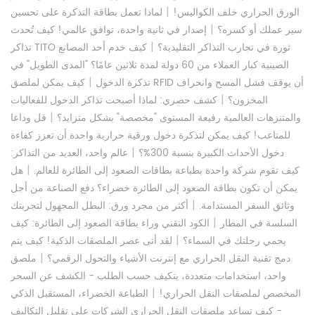
|
الورق الحراري خلف الكواليس!
لماذا تعمل بطاقة التذكرة على تحسين
|
سير عملك أو كسره؟
إصدار في ثانية واحدة، توافق عالمي! كيف تُحدث
|
تذاكر TITO ثورة في تجارب التذاكر التقليدية؟
كيف خدم أحد المصانع
الصينية كبار العملاء من 60 دولة لمدة ثلاثين عامًا؟ "المدى الطويل" في
|
تذكرة الدخول
كيف يمكن لملصق RFID أن يوقف فشل المسح وانحراف
|
المخزون؟
كشف حصري: لماذا أصبحت تذاكر الدخول للفعاليات
|
والمتنزهات العالمية رفيعة المستوى "مخصصة" بشكل متزايد؟
قل وداعا
للمتاعب! كيف يمكن لتذكرة دخول ورقية حرارية واحدة أن تعزز كفاءة
|
دخول الأحداث الكبيرة بنسبة 300%؟
عالم واحد، العديد من التذاكر:
|
كيف تقوم شركة واحدة بطباعة بطاقات الصعود إلى الطائرة للعالم.
هل
يمكن أن تكون بطاقة الصعود إلى الطائرة خضراء؟ دفع الصناعة من أجل
|
وثائق السفر المستدامة.
أكثر من مجرد ورق: البطل المجهول لتجربتك
|
السلسة في المطار
الكود التقني وراء بطاقة الصعود إلى الطائرة: كيف
|
يحمي رحلتك في السماء؟
لقد أتى عصر الملصقات الذكية! كيف يتم
|
دمج تقنية النقل الحراري مع إنترنت الأشياء والتحول الرقمي؟
ملصق
واحد، استخدامات متعددة، يتكيف حسب الطلب - الكشف عن السحر
|
المخصص لملصقات النقل الحراري!
الطباعة الخضراء، المستقبل الذكي
- كيف تساعد ملصقات النقل الحراري الشركات على تقليل التكاليف