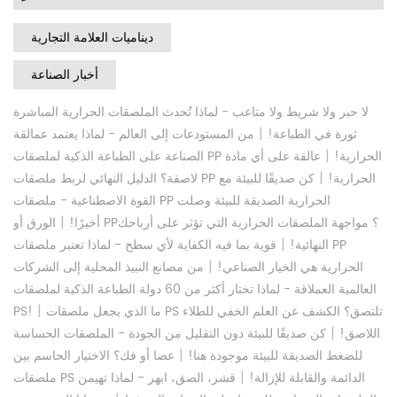
ديناميات العلامة التجارية
أخبار الصناعة
لا حبر ولا شريط ولا متاعب - لماذا تُحدث الملصقات الحرارية المباشرة
|
ثورة في الطباعة!
من المستودعات إلى العالم - لماذا يعتمد عمالقة
|
الصناعة على الطباعة الذكية لملصقات PP الحرارية!
عالقة على أي مادة
|
لاصقة؟ الدليل النهائي لربط ملصقات PP الحرارية!
كن صديقًا للبيئة مع
القوة الاصطناعية - ملصقات PP الحرارية الصديقة للبيئة وصلت
|
أخيرًا!
الورق أو PP؟ مواجهة الملصقات الحرارية التي تؤثر على أرباحك
|
النهائية!
قوية بما فيه الكفاية لأي سطح - لماذا تعتبر ملصقات PP
|
الحرارية هي الخيار الصناعي!
من مصانع النبيذ المحلية إلى الشركات
العالمية العملاقة - لماذا تختار أكثر من 60 دولة الطباعة الذكية لملصقات
|
ما الذي يجعل ملصقات PS تلتصق؟ الكشف عن العلم الخفي للطلاء
PS!
|
اللاصق!
كن صديقًا للبيئة دون التقليل من الجودة - الملصقات الحساسة
|
للضغط الصديقة للبيئة موجودة هنا!
عصا أو فك؟ الاختيار الحاسم بين
|
ملصقات PS الدائمة والقابلة للإزالة!
قشر، الصق، ابهر - لماذا تهيمن