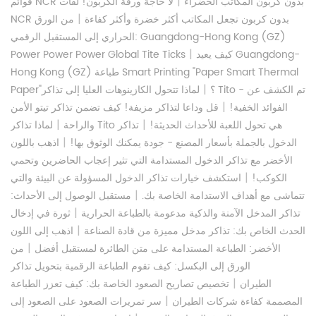
|
قوائم NCR بدون كربون المكاتب الخضراء
لا حاجة ورقة الكربون! لفات
|
NCR بدون كربون تجعل المكاتب أكثر خضرة وأكثر كفاءة
من الورق
الحراري إلى المستقبل الرقمي: Guangdong-Hong Kong (GZ)
|
كيف يعيد Guangdong-
Power Power Power Global Tite Ticks
Hong Kong (GZ) طباعة Smart Printing "Paper Smart Thermal
|
Paper"؟
لماذا تتحول الكازينوهات العليا إلى تذاكر Tito - تم الكشف عن
|
الفوائد الخفية!
قل وداعا لتذاكر مزيفة! كيف تضمن تذاكر تيتو الأمن
|
|
لماذا تذاكر Tito هي تحول اللعبة للأحداث الحديثة!
تذاكر
والراحة
|
الدخول بالجملة بأسعار المصنع - جودة يمكنك الوثوق بها!
اذهب باللون
الأخضر مع تذاكر الدخول المستدامة التي تثير إعجاب الحاضرين وتحمي
|
الكوكب!
استكشف خيارات تذاكر الدخول المسؤولة عن البيئة والتي
|
تتماشى مع أهداف الاستدامة الخاصة بك.
مستقبل الوصول إلى الأحداث:
|
تذاكر المدخل الآمنة والذكية مدعومة بالطباعة الحرارية
ثورة في إدخال
|
الحدث الخاص بك: تذاكر مدخل مميزة من قادة الصناعة
اذهب إلى اللون
|
الأخضر: الطباعة المستدامة على متن الطائرة لمستقبل أفضل
من
الورق إلى البكسل: كيف تقوم الطباعة الرقمية بتحويل تذاكر
|
الطيران
تخصيص تصاريح الصعود الخاصة بك: كيف تعزز الطباعة
|
المصممة كفاءة شركات الطيران
سر تمريرات الصعود على الصعود إلى