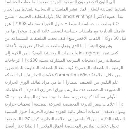
إلى اللون الأخضر دون التضحية بالجودة: صعود الملصقات الحساسة
|
للضغط الصديقة للبيئة
لماذا تعتبر الملصقات الحساسة للضغط هي الخيار
|
تبدأ العبوة الأكثر
الأول للتغليف الحديث - تشرح GZ Smart Printing!
|
ذكاءً بملصقات حساسة للضغط - حلول الخبراء منذ عام 1993!
عزز
علامتك التجارية مع ملصقات حساسة للضغط عالية الجودة-موثوق بها من
|
قبل 60 دولًا!
الذهاب الأخضر يبيع! كيف تجذب الملصقات المستدامة من
|
يشربون البيئة!
ما الذي يجعل ملصقات التذاكر ضرورية للأحداث
|
والخدمات اللوجستية اليوم؟
من الكرم إلى Instagram: كيف تعزز
|
ملصقات رمز الاستجابة السريعة المشاركة بنسبة 200 ٪!
الزجاجات
الرطبة ، الملصقات المدمرة؟ كيف تنقذ الملصقات المقاومة للماء صورة
|
علامتك التجارية!
لماذا يحكم Sommeliers Wine من خلال العلامة؟
|
علم النفس من التغليف الممتاز!
ما هي مزايا لفائف الورق الحرارية
|
المطبوعة المخصصة هذه مقارنة بالورق الحراري العادي؟
الانطباعات
الأولى مسألة! كيف تعزز ملصقات النبيذ الممتازة المبيعات بنسبة 30
|
٪!
علامات سعر التجزئة المخصصة الشركة المصنعة | تسميات حرارية
|
ومواد لاصقة
علامات أسعار عالية الجودة لتجارة التجزئة | حلول التسمية
|
المخصصة | GZ الطباعة الذكية
من الأساسي إلى العلامة التجارية: كيف
|
تحول علامات الملابس المخصصة أعمال الملابس!
لماذا تختار أفضل