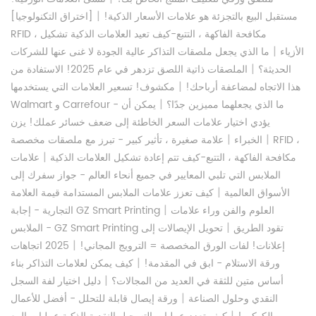
|
مستقبل البيع بالتجزئة هو علامات الأسعار الذكية!
[اختراق التكنولوجيا]
RFID ، مكافحة الفاكهة ، التتبع-كيف تعيد العلامات الذكية تشكيل
|
الأزياء
ما الذي يجعل ملصقات التذاكر عالية الجودة لا غنى عنها للشركات
|
الحديثة؟
الملصقات ذاتية اللصق تزدهر في عام 2025! الاستفادة من
|
هذا الاتجاه لمضاعفة أرباحك!
مكشوف! تسعير العلامات التي يستخدمها
|
Walmart و Carrefour - ما الذي يجعلهما مميزين جدًا؟
يمكن أن
يؤدي اختيار علامات السعر الخاطئة إلى ضعف خسائر عملك! يزن
|
|
RFID ،
الخبراء
علامة صغيرة ، تأثير كبير - تبرز مع ملصقات مخصصة
|
مكافحة الفاكهة ، التتبع-كيف تتم إعادة تشكيل العلامات الذكية
علامات
الملابس التي تلبي المعايير في جميع أنحاء العالم - جواز سفرك إلى
|
الأسواق العالمية
كيف تعزز علامات الملابس المستدامة قيمة العلامة
|
العلوم والفن وراء علامات
التجارية - إجابة GZ Smart Printing
|
الملابس - GZ Smart Printing تقود الطريق
تحويل الإيصالات إلى
|
إعلانات! لفات الورق المخصصة = الترويج المجاني!
2025 اتجاهات
|
ورقة الاستلام - ابق في المقدمة!
كيف يمكن لعلامات التذاكر بناء
|
أساس متين للثقة في العديد من المجالات؟
دليل اختيار لفة السجل
|
النقدي وحلول الصناعة
ورقة إيصال قابلة للتحلل - أفضل للأعمال
|