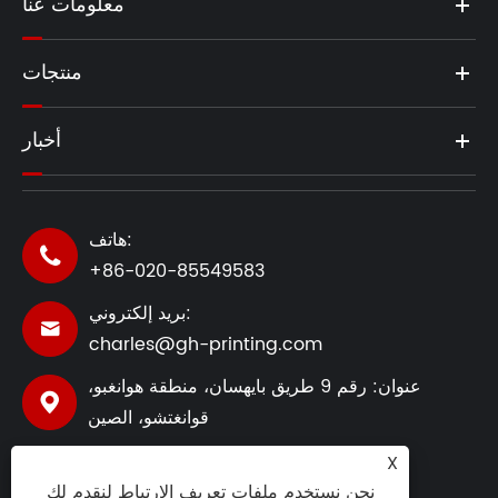
معلومات عنا
منتجات
أخبار
هاتف:

+86-020-85549583
بريد إلكتروني:

charles@gh-printing.com
عنوان: رقم 9 طريق بايهسان، منطقة هوانغبو،

قوانغتشو، الصين
X
نحن نستخدم ملفات تعريف الارتباط لنقدم لك