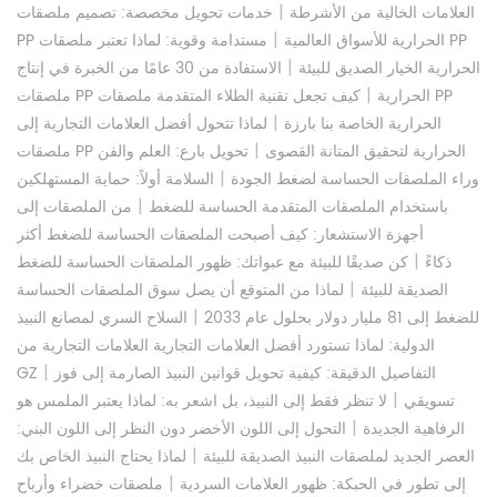
|
العلامات الخالية من الأشرطة
خدمات تحويل مخصصة: تصميم ملصقات
|
PP الحرارية للأسواق العالمية
مستدامة وقوية: لماذا تعتبر ملصقات PP
|
الحرارية الخيار الصديق للبيئة
الاستفادة من 30 عامًا من الخبرة في إنتاج
|
ملصقات PP الحرارية
كيف تجعل تقنية الطلاء المتقدمة ملصقات PP
|
الحرارية الخاصة بنا بارزة
لماذا تتحول أفضل العلامات التجارية إلى
|
ملصقات PP الحرارية لتحقيق المتانة القصوى
تحويل بارع: العلم والفن
|
وراء الملصقات الحساسة لضغط الجودة
السلامة أولاً: حماية المستهلكين
|
باستخدام الملصقات المتقدمة الحساسة للضغط
من الملصقات إلى
أجهزة الاستشعار: كيف أصبحت الملصقات الحساسة للضغط أكثر
|
ذكاءً
كن صديقًا للبيئة مع عبواتك: ظهور الملصقات الحساسة للضغط
|
الصديقة للبيئة
لماذا من المتوقع أن يصل سوق الملصقات الحساسة
|
للضغط إلى 81 مليار دولار بحلول عام 2033
السلاح السري لمصانع النبيذ
الدولية: لماذا تستورد أفضل العلامات التجارية العلامات التجارية من
|
التفاصيل الدقيقة: كيفية تحويل قوانين النبيذ الصارمة إلى فوز
GZ
|
تسويقي
لا تنظر فقط إلى النبيذ، بل اشعر به: لماذا يعتبر الملمس هو
|
الرفاهية الجديدة
التحول إلى اللون الأخضر دون النظر إلى اللون البني:
|
العصر الجديد لملصقات النبيذ الصديقة للبيئة
لماذا يحتاج النبيذ الخاص بك
|
إلى تطور في الحبكة: ظهور العلامات السردية
ملصقات خضراء وأرباح