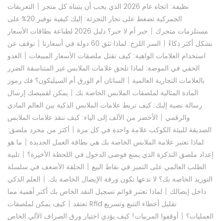
|
نظيفة: اتجاه عام 2026 الذي يجب أن يتبناه كل متجر
التعريفات
الجمركية تضغط على تجار التجزئة: إليك كيفية توفير 20% على
|
مستلزمات متجرك
حبر أم لا حبر؟ دليل 2026 لطباعة بطاقات الأسعار
|
|
بشكل أكثر ذكاءً
السر اللزج: لماذا تثق 60 دولة في أسعارنا
توقف عن
|
استخدام العلامات الواهية: كيف تقتل ملصقات الأسعار المبيعات
العدو
الخفي في الموضة: لماذا تلحق علامات الملابس غير المتناسقة الضرر
|
بالعلامات التجارية العالمية
الساتان أم الورق أم السيليكون؟ فك رموز
|
المادة المثالية لملصقات الملابس الخاصة بك
يمكن لقميصك إرسال
رسالة نصية إليك: كيف تربط علامات الملابس الذكية بين العالم المادي
|
والرقمي
الأخضر من الألف إلى الياء: كيف تنقذ علامات الملابس
|
الصديقة للبيئة الكوكب علامة واحدة في كل مرة
أكثر من مجرد ملصق:
|
لماذا تعتبر علامة الملابس الخاصة بك هي بطاقة العمل الجديدة
ما هو
|
إعداد ملصق التذكرة الذي يمنع فوضى الدخول في اللحظة الأخيرة؟
تلبية
|
الطلب العالمي على التميز في نقاط البيع
الحلقة الأضعف في سلسلة
|
التوريد الخاصة بك؟ لا تدعها تكون ورقة الإيصال الخاصة بك.
العلم الذكي
|
داخل إيصالك
لماذا تعتبر قوائم تسجيل النقد الخاص بك أكثر أهمية مما
|
تعتقد
كيف يمكن لملصقات Rfid تقليل أخطاء التتبع وتسريع
|
العمليات؟
أوقفوا المربيات! كيف يؤدي اختيار ورق الصراف الآلي الخاص