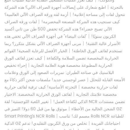
والكوكب!
كيف تعزز عمليات التسجيل النقدية الذكية عمليات البيع
|
بالتجزئة
اطبع شعارك على إيصالات أجهزة الصراف الآلي؟ هذه الشركة
|
تتحول لفات إلى مساحة إعلانية!
أزمة لفة ورقة الصراف الآلي العالمية؟
|
كيف تستجيب هذه الشركة المصنعة المخضرمة!
لفات ورقة الصراف
الآلي تصبح خضراء؟ هذه الشركة تخفض 500 طن من ثاني أكسيد
|
الكربون سنويًا!
"لفات البيضاء" في أجهزة الصراف الآلي تخفي هذه
|
الأسرار عالية التقنية!
مربى أجهزة الصراف الآلي بشكل متكرر؟ ربما
|
تستخدم لفائف الورق الخاطئة!
الخيار الأفضل للرعاية الصحية! القوائم
|
الحرارية المخصصة تضمن السلامة والكفاءة
كيف تعزز لفائف الورق
|
الحرارية المطبوعة مخصصة هوية العلامة التجارية
إجراء تخفيض
البلاستيك في صناعة الطيران: تمريرات الصعود إلى الورق وعلامات
|
الأمتعة القابلة للتحلل
عصر لوجستي جديد! ملصقات شحن أكثر ذكاءً مع
|
لفات حرارية مخصصة
التجزئة الأساسية! كيف ترقية لفائف حرارية
|
مخصصة علامتك التجارية
لفائف الورق الحرارية المخصصة: الاختيار
|
الذكي لكفاءة العمل!
تغيير اللعبة اللوجستية! لفة NCR تضمن مستندات
|
الشحن الخالية من الأخطاء
موثوق بها من قبل 60 دولا! التميز في GZ
|
مصمم لك! تناسب Rolls NCR للطباعة
Smart Printing’s NCR Rolls
|
الذكية GZ احتياجاتك الفريدة
تخلص من ورق الكربون التقليدي! تدعم