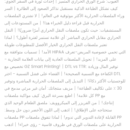
|
العيوب: شرح الورق الحراري المتميز
إحداث ثورة في السفر الجوي:
|
كيف تشكل الطباعة الذكية مستقبل تذاكر الصعود إلى الطائرة
السر
|
وراء الملصقات الحرارية الأكثر موثوقية في العالم!
لا تشتري الملصقات
|
الحرارية قبل قراءة دليل الخبراء هذا!
من المستودعات إلى
|
المستشفيات: حيث تكون ملصقات النقل الحراري أمرًا ضروريًا!
النقل
|
الحراري مقابل الحراري المباشر: أي علامة تستمر لفترة أطول؟
لماذا
تعتبر ملصقات النقل الحراري الخيار الأفضل للمطبوعات طويلة
|
الأمد!
تسميات متوافقة مع HIPAA التي تحمي خصوصية المريض-تعرف
|
على المزيد!
تحويل الملصقات العادية إلى بيانات العلامة التجارية -
|
DTL vs TTR: توفير المال وزيادة
تخصيص مع GZ Smart Printing!
|
الكفاءة مع التسمية الصحيحة!
القضاء على فشل التسمية - اختر DTL
|
للوجستيات الأكثر ذكاءً!
التبديل إلى الملصقات الحرارية المباشرة وتوفير
|
30 ٪ على تكاليف الطباعة!
مزيف منتجاتك: أمان غير مرئي مدمج في
|
كل علامة!
اطبع بسرعة البرق: كيف مواكبة ملصقات PP مع
|
إنتاجك!
من الفريزر إلى الميكروويف: ملصق الطعام الوحيد الذي
|
ستحتاجه على الإطلاق!
اذهب إلى اللون الأخضر دون حل وسط:
|
ملصقات PP القابلة لإعادة التدوير التي تدوم!
لماذا تتفوق ملصقات PP
|
الحرارية على ملصقات الورق في ظروف قاسية - رؤى خبراء!
اذهب