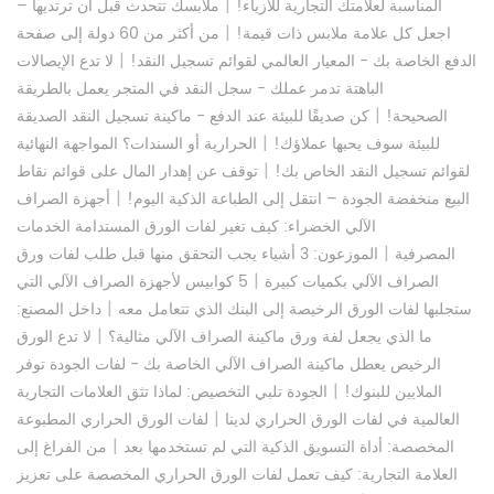
|
المناسبة لعلامتك التجارية للأزياء!
ملابسك تتحدث قبل أن ترتديها –
|
اجعل كل علامة ملابس ذات قيمة!
من أكثر من 60 دولة إلى صفحة
|
الدفع الخاصة بك - المعيار العالمي لقوائم تسجيل النقد!
لا تدع الإيصالات
الباهتة تدمر عملك - سجل النقد في المتجر يعمل بالطريقة
|
الصحيحة!
كن صديقًا للبيئة عند الدفع - ماكينة تسجيل النقد الصديقة
|
للبيئة سوف يحبها عملاؤك!
الحرارية أو السندات؟ المواجهة النهائية
|
لقوائم تسجيل النقد الخاص بك!
توقف عن إهدار المال على قوائم نقاط
|
البيع منخفضة الجودة – انتقل إلى الطباعة الذكية اليوم!
أجهزة الصراف
الآلي الخضراء: كيف تغير لفات الورق المستدامة الخدمات
|
المصرفية
الموزعون: 3 أشياء يجب التحقق منها قبل طلب لفات ورق
|
الصراف الآلي بكميات كبيرة
5 كوابيس لأجهزة الصراف الآلي التي
|
ستجلبها لفات الورق الرخيصة إلى البنك الذي تتعامل معه
داخل المصنع:
|
ما الذي يجعل لفة ورق ماكينة الصراف الآلي مثالية؟
لا تدع الورق
الرخيص يعطل ماكينة الصراف الآلي الخاصة بك - لفات الجودة توفر
|
الملايين للبنوك!
الجودة تلبي التخصيص: لماذا تثق العلامات التجارية
|
العالمية في لفات الورق الحراري لدينا
لفات الورق الحراري المطبوعة
|
المخصصة: أداة التسويق الذكية التي لم تستخدمها بعد
من الفراغ إلى
العلامة التجارية: كيف تعمل لفات الورق الحراري المخصصة على تعزيز