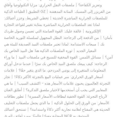
|
وتعزيز الكفاءة؟
ملصقات النقل الحراري: مزايا التكنولوجيا وآفاق
|
من الفريزر إلى المسبك: المتانة المدهشة
التطبيق | الطباعة الذكية GZ
|
للملصقات الحرارية المباشرة الحديثة
تخطي الشريط، وعزز أعمالك:
لماذا تعد الملصقات الحرارية المباشرة بمثابة تغيير لقواعد التجارة
|
الإلكترونية
عالقة عليك: القوة الصامتة التي تضمن وصول طردك
|
بأمان!
من الدفعة إلى الزجاجة: البطل المجهول لسلسلة التوريد الخاصة
|
بك
مبيعات الاستدامة: لماذا تعتبر ملصقات النبيذ الصديقة للبيئة هي
|
المعيار الجديد
ثورة الملصقات الذكية هنا: هل النبيذ الخاص بك
|
|
آمن؟
مسائل اللمس: القوة المخفية للنسيج في ملصقات النبيذ
ما وراء
|
الزجاجة: كيف يبيعك ملصق النبيذ الخاص بك سرًا
عندما تدخل أوراق
|
المعلومات المتغيرة إلى يومي المزدحم، ما الذي يتغير حقًا؟
علامات
|
أسعار الورق الحراري: سر عمليات البيع بالتجزئة الأكثر ذكاءً!
تجار
|
التجزئة العالميون يحبون علامات الأسعار هذه - اكتشف السبب!
ما هي
|
المعايير التي يجب أن أستخدمها لاختيار ملصق التذكرة؟
أطلق العنان
|
لأرباح التجزئة: القوة الخفية لبطاقات الأسعار المميزة!
تطور بطاقات
|
الأسعار: من الورق إلى الحلول الذكية
ما الذي يجعل ملصقات التغليف
|
الحديثة هي المفتاح لعلامة تجارية أكثر ذكاءً واستدامة؟
تستحق أعمالك
المحلية معيارًا عالميًا: مورد لفائف الورق NCR الموثوق به