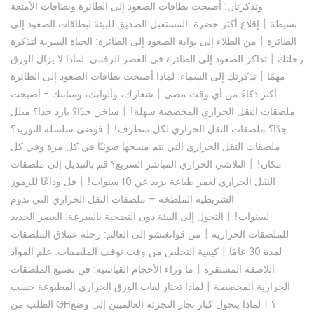
وتذكرتان: أصبحت بطاقات الصعود إلى الطائرة وبطاقات الأمتعة
|
بسيطة
إقلاع أكثر خضرة: المستقبل الصديق للبيئة لبطاقات الصعود إلى
|
الطائرة
من الطلاء إلى بوابة الصعود إلى الطائرة: الحياة السرية لتذكرة
|
رحلتك
تذاكر الصعود إلى الطائرة في العصر الرقمي: لماذا لا يزال الورق
|
مهمًا
تذكرتك إلى السماء: لماذا أصبحت بطاقات الصعود إلى الطائرة
|
أكثر ذكاءً من أي وقت مضى
شعارك، وألوانك، ومتانتك - أصبحت
|
ملصقات النقل الحراري المخصصة سهلة!
ساخن جدًا؟ بارد جدا؟ مبلل
|
جدًا؟ ملصقات النقل الحراري لكل متطرف!
فوضى سلسلة التوريد؟
ملصقات النقل الحراري التي يتم مسحها ضوئيًا في كل مرة وفي كل
|
مكان!
التلاشي الحراري المباشر السريع؟ قم بالتبديل إلى ملصقات
|
النقل الحراري لعمر طباعة يزيد عن 10 سنوات!
قل وداعًا للرموز
الشريطية الملطخة – ملصقات النقل الحراري التي تدوم
|
لسنوات!
التحول إلى البيئة دون التضحية بالسرعة: العصر الجديد
|
للملصقات الحرارية
من قوانغتشو إلى العالم: رحلة عملاق الملصقات
|
لمدة 30 عامًا
كيفية التخلص من وقت توقف الملصقات: علم المواد
|
اللاصقة المستقرة
ما وراء الأحجام القياسية: فن تصنيع الملصقات
|
الحرارية المخصصة
لماذا تختار لفات الورق الحراري المطبوعة حسب
|
الطلب من GH؟
لماذا يتحول كبار تجار التجزئة العالميين إلى وضع