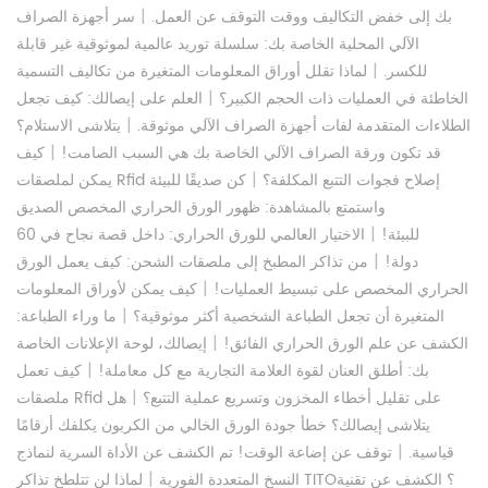
|
بك إلى خفض التكاليف ووقت التوقف عن العمل.
سر أجهزة الصراف
الآلي المحلية الخاصة بك: سلسلة توريد عالمية لموثوقية غير قابلة
|
للكسر.
لماذا تقلل أوراق المعلومات المتغيرة من تكاليف التسمية
|
الخاطئة في العمليات ذات الحجم الكبير؟
العلم على إيصالك: كيف تجعل
|
الطلاءات المتقدمة لفات أجهزة الصراف الآلي موثوقة.
يتلاشى الاستلام؟
|
قد تكون ورقة الصراف الآلي الخاصة بك هي السبب الصامت!
كيف
|
يمكن لملصقات Rfid إصلاح فجوات التتبع المكلفة؟
كن صديقًا للبيئة
واستمتع بالمشاهدة: ظهور الورق الحراري المخصص الصديق
|
للبيئة!
الاختيار العالمي للورق الحراري: داخل قصة نجاح في 60
|
دولة!
من تذاكر المطبخ إلى ملصقات الشحن: كيف يعمل الورق
|
الحراري المخصص على تبسيط العمليات!
كيف يمكن لأوراق المعلومات
|
المتغيرة أن تجعل الطباعة الشخصية أكثر موثوقية؟
ما وراء الطباعة:
|
الكشف عن علم الورق الحراري الفائق!
إيصالك، لوحة الإعلانات الخاصة
|
بك: أطلق العنان لقوة العلامة التجارية مع كل معاملة!
كيف تعمل
|
ملصقات Rfid على تقليل أخطاء المخزون وتسريع عملية التتبع؟
هل
يتلاشى إيصالك؟ خطأ جودة الورق الخالي من الكربون يكلفك أرقامًا
|
قياسية.
توقف عن إضاعة الوقت! تم الكشف عن الأداة السرية لنماذج
|
النسخ المتعددة الفورية
لماذا لن تتلطخ تذاكر TITO؟ الكشف عن تقنية