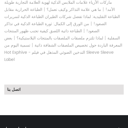
ماركات الأزياء علامات الملابس الذكية لهوية العلامة التجارية طويلة
|
|
الأمد!
ما هي علامة التذاكر وكيف تعمل؟
الطباعة الحرارية مقابل
الطباعة التقليدية: لماذا تفضل شركات الطيران الطباعة الذكية لتمريرات
|
الصعود!
من الورق إلى الكمال: ثورة الطباعة الذكية في تذاكر
|
الصعود!
الطباعة ذاتية اللصق كيفية تجنب ظهور المنتجات
|
|
السفلية
لماذا تلتزم ملصقات الملصقات بالمنتجات البلاستيكية؟
بعض
|
المعرفة الباردة حول تخصيص الملصقات الشفافة ذاتية
تسمية اليوم من
Hot Exphive - التدخين الضوئي المذهل في فيلم Sleeve Sleeve
Label
اتصل بنا