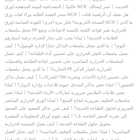
|
|
المصداقية البيئية المدهشة لورق NCR الحديث
عمر إيصالك:
عالميًا
|
هل تعتقد أن الرقمية قتلت
سحر التقنية العالية وراء لفات ورق NCR
|
ما الذي
النسخة الكربونية؟ فكر مرة أخرى! العودة الصامتة لورق NCR
يجعل ملصقات PP الحرارية تغير قواعد اللعبة بالنسبة لاحتياجات وضع
|
العلامات الحديثة؟
لماذا يجب على تجار التجزئة ترقية أسعارهم
|
|
اليوم؟
ما الذي يجعل ملصقات التذاكر خيارًا لإدارة الوصول؟
كيف
|
تعمل ملصقات النقل الحراري على تحسين أداء الطباعة؟
كيف تعمل
الملصقات الحرارية المباشرة على تحسين كفاءة الطباعة والعمليات
|
التجارية؟
ما الذي يجعل ملصقات PP الحرارية الخيار الذكي
|
للشركات؟
كيف تعمل تذاكر Tito على تحسين إدارة الأحداث وتجربة
|
|
الحضور؟
لماذا تعتبر تذاكر المدخل حيوية للأحداث وإدارة الزوار؟
لماذا
|
تعتبر علامات الملابس ضرورية لماركات الأزياء الحديثة؟
لماذا تعتبر
|
ملصقات التغليف ضرورية لنجاح المنتج؟
لماذا الورق الحراري المباشر
|
الضروري لحلول الطباعة الحديثة؟
كيف تعزز تذاكر الصعود على الصعود
|
إلى تجربة السفر الخاصة بك؟
كيف تقوم أوراق المعلومات المتغيرة
|
بتحويل حلول الطباعة الحديثة
كيف تعمل التسمية الحرارية
|
|
المباشرة؟
لماذا تختار ملصقات التغليف المناسبة؟
كيف تختار أفضل
|
ملصق ورقي لتغليف المنتج الخاص بك؟
ننسى العلامات الورقية!